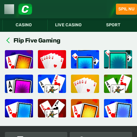
SPIL NU
CASINO
LIVE CASINO
SPORT
Flip Five Gaming
Aces & Eights - Power Poker
Aces & Faces - Power Poker
All Aces - Power Poker
Bonus Poker - Power Poker
Bonus Poker Deluxe - Power Poker
Deuces & Joker - Power Poker
Double Double Bonus - Power Poker
Double Joker - Power Poker
Jacks or Better - Power Poker
Joker Poker - Power Poker
Bonus Deuces Wild - Power Poker
Tens or Better - Power Poker