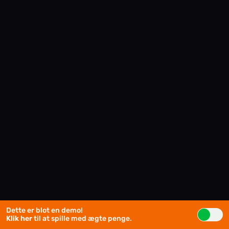
Dette er blot en demo!
Klik her
til at spille med ægte penge.