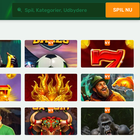
SPIL NU
Spil, Kategorier, Udbydere
NY
NY
la
9 Balls
Hot Slot: 777 Hold the Jackpot
NY
Sun of Fortune
Fisherman's Luck
NY
NY
Cash Grotto Score the Jackpot
Ox Coin
Mighty Wild Gorilla Score the Jackpot