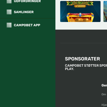
UDFORDRINGER
16 Coins x5000 Score the Jackpot
SAMLINGER
CAMPOBET APP
SPONSORATER
CAMPOBET STØTTER SPOR
PLAY.
Gen
Om 
Hjæ