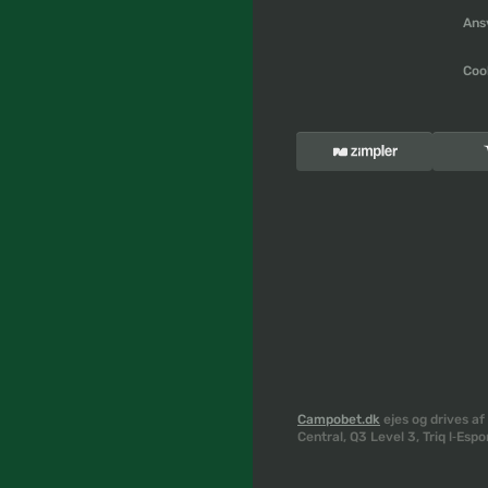
Ansv
Cook
Campobet.dk
ejes og drives af
Central, Q3 Level 3, Triq l‑Esp