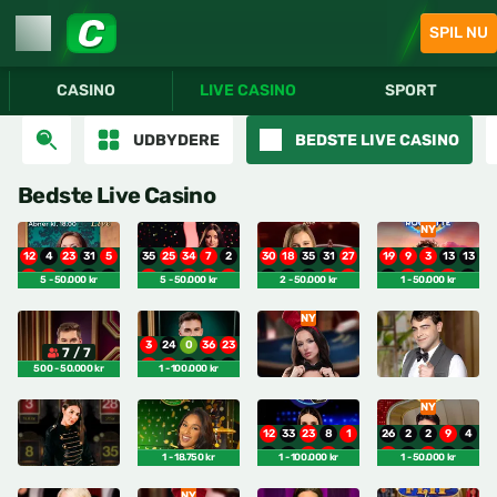
SPIL NU
CASINO
LIVE CASINO
SPORT
UDBYDERE
BEDSTE LIVE CASINO
Bedste Live Casino
NY
Dansk Roulette
Immersive Roulette
XXXTreme Lightning Roulette
Gates of Olympus Roulette
12
4
23
31
5
35
25
34
7
2
30
18
35
31
27
19
9
3
13
13
32
18
2
26
35
30
28
16
34
12
10
8
6
30
9
22
7
14
3
13
5
- 50.000
kr
5
- 50.000
kr
2
- 50.000
kr
1
- 50.000
kr
20
18
36
16
0
NY
8
10
35
10
25
Blackjack 77 - Ruby
Speed Roulette
Playboy Blackjack
Speed Roulette
3
24
0
36
23
7 / 7
7
3
29
35
13
500
- 50.000
kr
1
- 100.000
kr
33
32
13
19
31
NY
12
36
25
20
7
Super Stake Roulette
Crazy Pachinko
Mega Roulette
Fortune Roulette
12
33
23
8
1
26
2
2
9
4
29
8
16
7
24
32
28
18
17
13
1
- 18.750
kr
1
- 100.000
kr
1
- 50.000
kr
31
34
19
1
17
36
13
17
17
26
NY