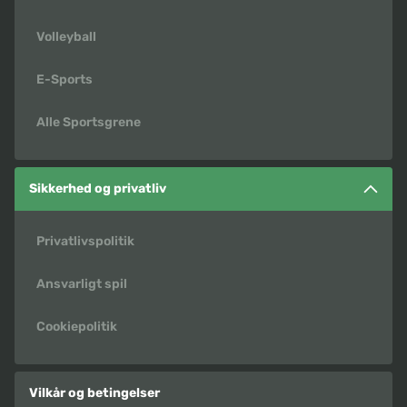
Volleyball
E-Sports
Alle Sportsgrene
Sikkerhed og privatliv
Privatlivspolitik
Ansvarligt spil
Cookiepolitik
Vilkår og betingelser