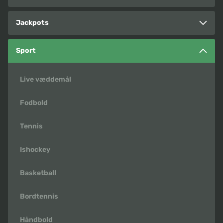
Jackpots
Sport
Live væddemål
Fodbold
Tennis
Ishockey
Basketball
Bordtennis
Håndbold