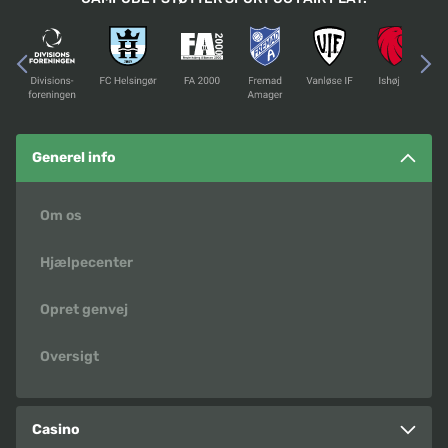
Generel info
Om os
Hjælpecenter
Opret genvej
Oversigt
Casino