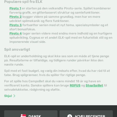
Populære spil fra ELK
Pirots 1
er starten på den velkendte Pirots-serie. Spillet kombinerer
farverig grafik, en gitterbaseret struktur og samlefunktioner.
Pirots 2
bygger videre på samme grundlag, men har en mere
udviklet spilmekanik og flere funktioner.
Pirots 3
fortsætter serien med et nyt tema, specialsymboler og et
stort bonusfokus.
Pirots 4
tager serien videre med endnu mere indhold og en hurtigere
spiludvikling. Cygnus er et andet ELK-spil med en futuristisk stil og en
imponerende visuel side.
Spil ansvarligt
ELK-spil er underholdning og skal ikke ses som en måde at tjene penge
på. Resultaterne er tilfældige, og tidligere runder påvirker ikke den
næste runde.
Spil med et fast budget, og vælg din indsats efter, hvad du har råd til at
tabe. Brug spilgrænser, hvis du spiller for rigtige penge.
For at spille hos CampoBet skal du være mindst 18 år og have en
verificeret konto. Danske spillere kan bruge
ROFUS
og
StopSpillet
til
selvudelukkelse, rådgivning og støtte.
Skjul
DANSK
HJÆLPECENTER