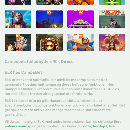
NY
NY
NY
The Wiz
Tinkerbot
Heist Guys
Fish and Bird
NY
NY
ZapLab
Poltava
Sumo Sumo
Vegas Diamonds
Campobet
/
Spiludbydere
/
Elk Direct
ELK hos CampoBet
ELK er et svensk spilstudie, der udvikler moderne slots med et
gennemført design, højt tempo og deres helt egne funktioner. Hos
CampoBet finder du et bredt udvalg af spillemaskiner fra ELK Studios,
herunder titler fra den utroligt populære Pirots-serie.
ELK fokuserer ofte på gitterbaserede slots, samlermekanik,
specialsymboler og bonusfunktioner, der udvikler sig i løbet af spillet. Det
gør spillene mere aktive end mange traditionelle slots med faste
gevinstlinjer.
Vil du sammenligne ELK med andre leverandører, kan du udforske flere
online casinospil
hos CampoBet. Der finder du
slots
,
bordspil
,
live