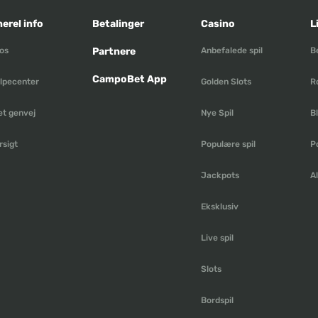
erel info
Betalinger
Casino
L
os
Partnere
Anbefalede spil
B
CampoBet App
lpecenter
Golden Slots
R
et genvej
Nye Spil
B
rsigt
Populære spil
P
Jackpots
Al
Eksklusiv
Live spil
Slots
Bordspil