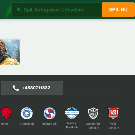
SPIL NU
Spil, Kategorier, Udbydere
ore Cash
+4580711832