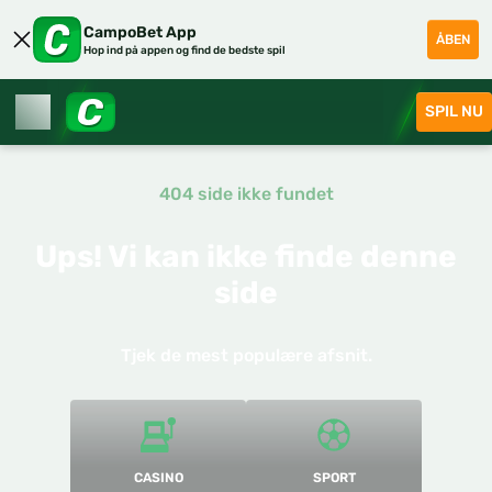
CampoBet App
ÅBEN
Hop ind på appen og find de bedste spil
SPIL NU
404 side ikke fundet
Ups! Vi kan ikke finde denne
side
Tjek de mest populære afsnit.
CASINO
SPORT