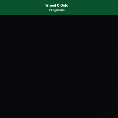
Wheel O'Gold
Pragmatic