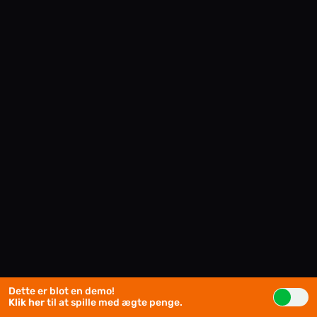
Dette er blot en demo!
Klik her
til at spille med ægte penge.