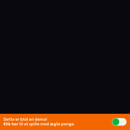
Dette er blot en demo!
Klik her
til at spille med ægte penge.