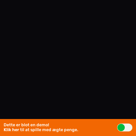
Dette er blot en demo!
Klik her
til at spille med ægte penge.