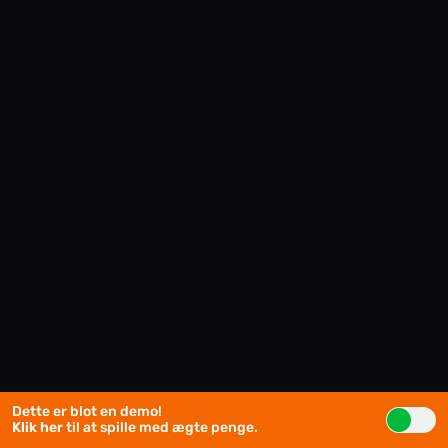
Dette er blot en demo!
Klik her
til at spille med ægte penge.