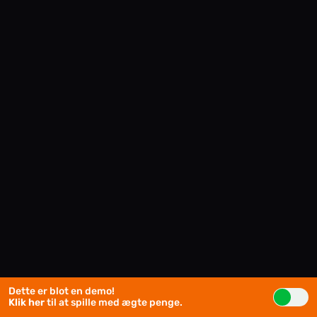
Dette er blot en demo!
Klik her
til at spille med ægte penge.