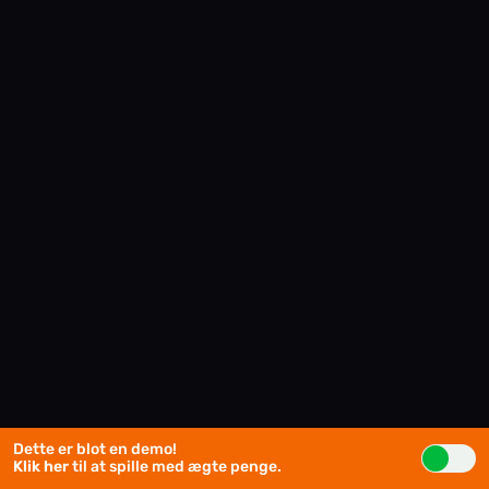
Dette er blot en demo!
Klik her
til at spille med ægte penge.