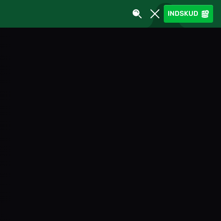
INDSKUD