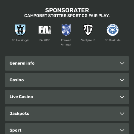
SPONSORATER
CAMPOBET STØTTER SPORT OG FAIR PLAY.
Generel info
Casino
Live Casino
Jackpots
Sport