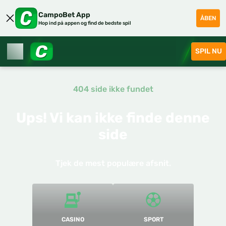
CampoBet App
ÅBEN
Hop ind på appen og find de bedste spil
SPIL NU
404 side ikke fundet
Ups! Vi kan ikke finde denne
side
Tjek de mest populære afsnit.
CASINO
SPORT