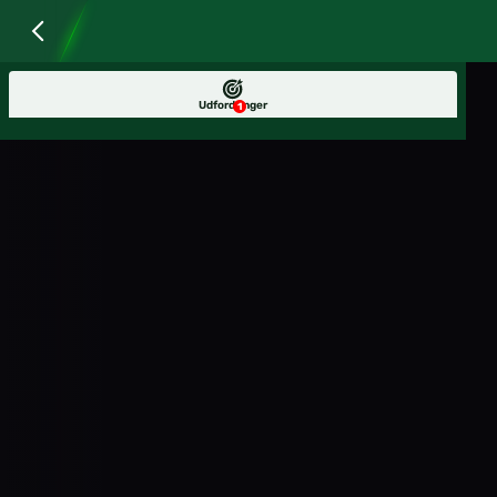
Udfordringer
1