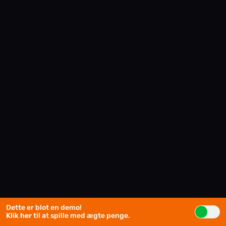
Dette er blot en demo!
Klik her
til at spille med ægte penge.