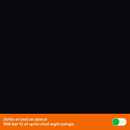
Dette er blot en demo!
Klik her
til at spille med ægte penge.