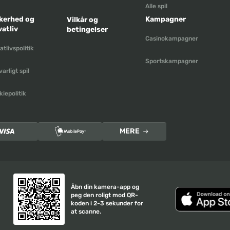
Alle spil
kerhed og
Kampagner
Vilkår og
vatliv
betingelser
Casinokampagner
atlivspolitik
Sportskampagner
arligt spil
iepolitik
MERE
Åbn din kamera-app og
peg den roligt mod QR-
koden i 2-3 sekunder for
at scanne.