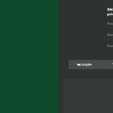
Sik
pri
Priv
Ansv
Cook