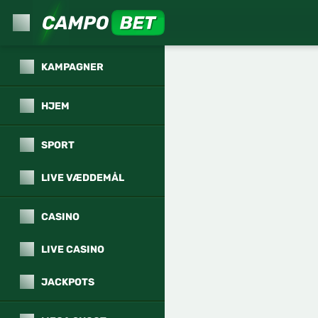
KAMPAGNER
HJEM
SPORT
LIVE VÆDDEMÅL
CASINO
LIVE CASINO
JACKPOTS