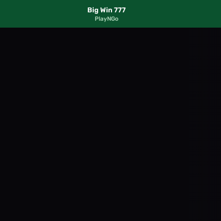
Big Win 777
PlayNGo