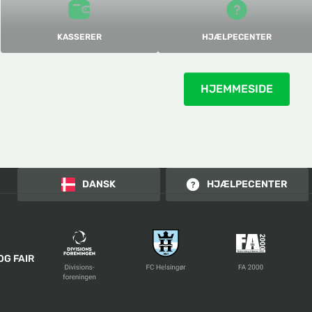
KASSERER
HJÆLPECENTER
HJEMMESIDE
DANSK
HJÆLPECENTER
G FAIR