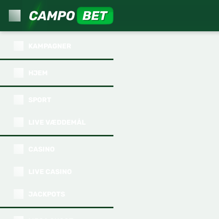
KAMPAGNER
HJEM
SPORT
LIVE VÆDDEMÅL
CASINO
LIVE CASINO
JACKPOTS