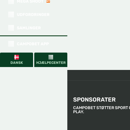
MEGA SHOOT
NY
UDFORDRINGER
SAMLINGER
CAMPOBET APP
DANSK
HJÆLPECENTER
SPONSORATER
CAMPOBET STØTTER SPORT O
PLAY.