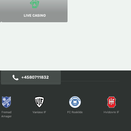
LIVE CASINO
+4580711832