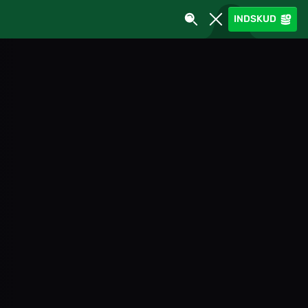
INDSKUD