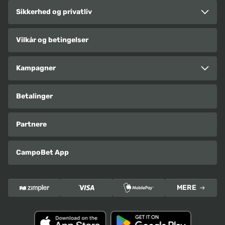
Sikkerhed og privatliv
Vilkår og betingelser
Kampagner
Betalinger
Partnere
CampoBet App
MERE