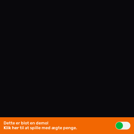
Dette er blot en demo!
Klik her
til at spille med ægte penge.