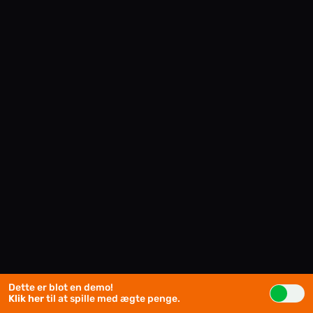
Dette er blot en demo!
Klik her
til at spille med ægte penge.