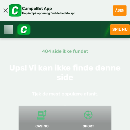
CampoBet App
ÅBEN
Hop ind på appen og find de bedste spil
SPIL NU
404 side ikke fundet
Ups! Vi kan ikke finde denne
side
Tjek de mest populære afsnit.
CASINO
SPORT