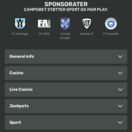
SPONSORATER
CAMPOBET STØTTER SPORT OG FAIR PLAY.
Generel info
Casino
Live Casino
Jackpots
Sport