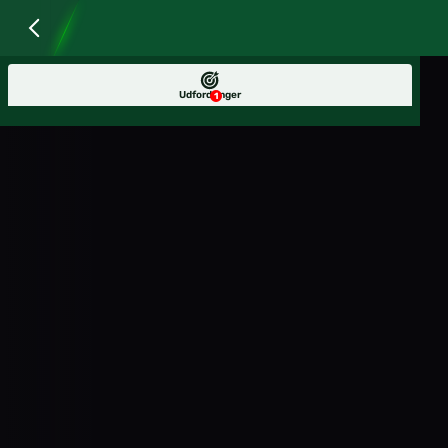
Udfordringer
1