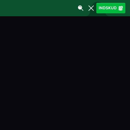
INDSKUD