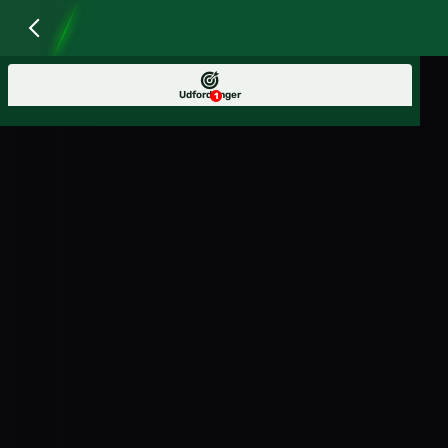
Udfordringer
1