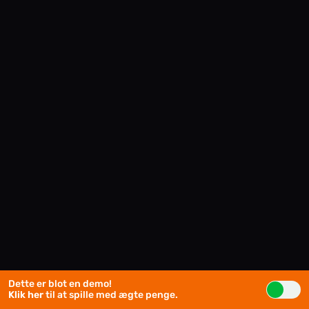
Dette er blot en demo!
Klik her
til at spille med ægte penge.