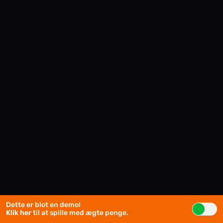
Dette er blot en demo!
Klik her
til at spille med ægte penge.