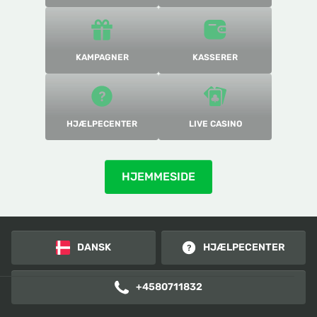
KAMPAGNER
KASSERER
HJÆLPECENTER
LIVE CASINO
HJEMMESIDE
DANSK
HJÆLPECENTER
+4580711832