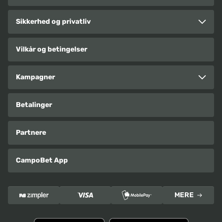
Sikkerhed og privatliv
Vilkår og betingelser
Kampagner
Betalinger
Partnere
CampoBet App
MERE