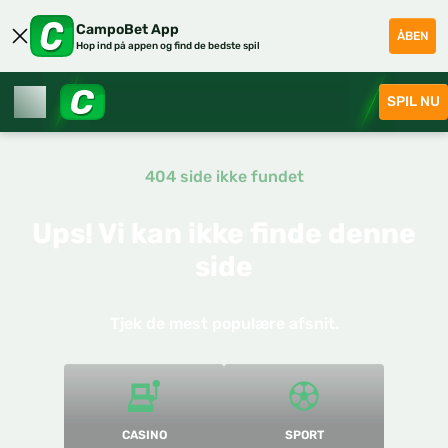
CampoBet App
ÅBEN
Hop ind på appen og find de bedste spil
SPIL NU
404 side ikke fundet
Ups! Vi kan ikke finde denne
side
Tjek de mest populære afsnit.
CASINO
SPORT