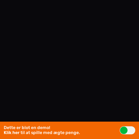
Dette er blot en demo!
Klik her
til at spille med ægte penge.