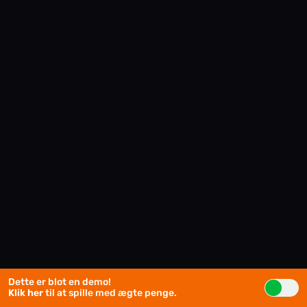
Dette er blot en demo!
Klik her
til at spille med ægte penge.