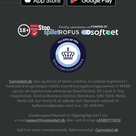
Campobet.dk
ejes og drives af Denix Limited, et selskab registreret i
henhold til lovgivningen i Malta med firmaregistreringsnummer C 95188
og har sin registrerede adresse på Quad Central, Q3 Level 3, Triq
l‑Esportaturi, Central Business District, Birkirkara, CBD 1040, Malta.
Denix Ltd. har licens til at udbyde spil i Danmark udstedt af
Spillemyndigheden med J.nr.: 25-493093.
Kundesupportteamet er tilgængeligt 24/7 via
e‑mail
support@campobet.dk
eller ved at ringe
+4580711832
.
Spil kan være vanedannende. Spil ansvarligt.
Campobet.dk