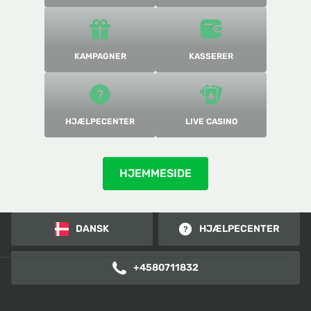
KAMPAGNER
KASSERER
HJÆLPECENTER
LIVE CASINO
HJEMMESIDE
DANSK
HJÆLPECENTER
+4580711832