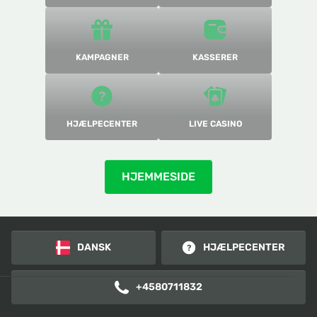
KAMPAGNER
KASSERER
HJÆLPECENTER
LIVE CASINO
HJEMMESIDE
DANSK
HJÆLPECENTER
+4580711832