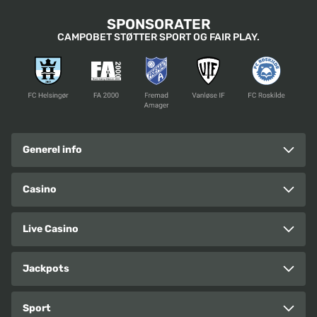
SPONSORATER
CAMPOBET STØTTER SPORT OG FAIR PLAY.
Generel info
Casino
Live Casino
Jackpots
Sport