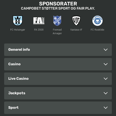
SPONSORATER
CAMPOBET STØTTER SPORT OG FAIR PLAY.
Generel info
Casino
Live Casino
Jackpots
Sport