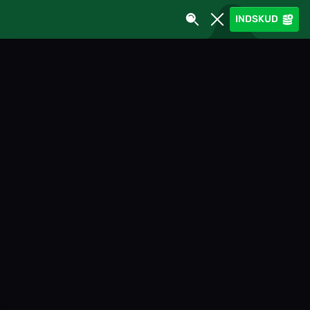
INDSKUD