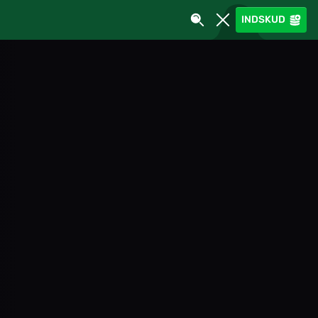
INDSKUD