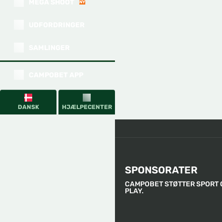
MEGA SHOOT
NY
UDFORDRINGER
SAMLINGER
CAMPOBET APP
DANSK
HJÆLPECENTER
SPONSORATER
CAMPOBET STØTTER SPORT O
PLAY.