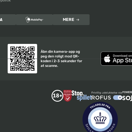
politik
MERE
Åbn din kamera-app og
peg den roligt mod QR-
koden i 2-3 sekunder for
at scanne.