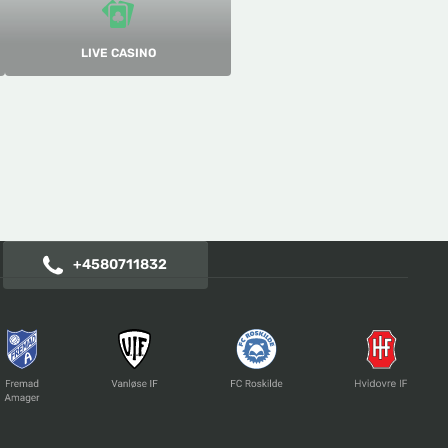
LIVE CASINO
+4580711832