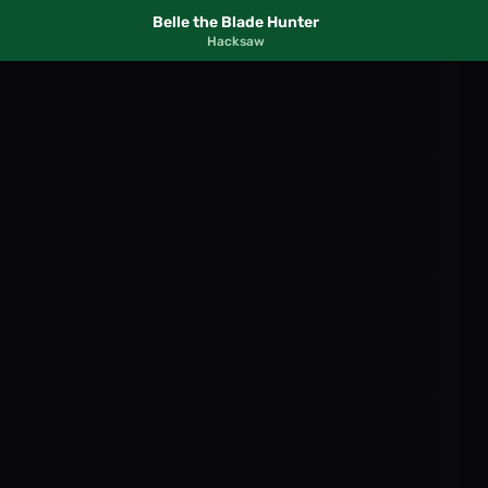
Belle the Blade Hunter
Hacksaw