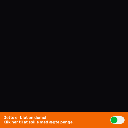
Dette er blot en demo!
Klik her
til at spille med ægte penge.