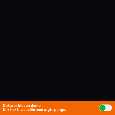
Dette er blot en demo!
Klik her
til at spille med ægte penge.