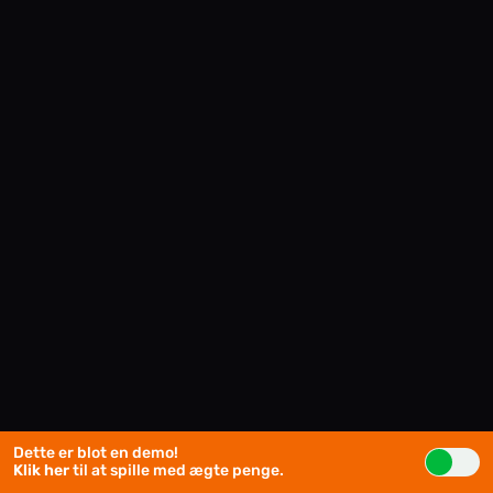
Dette er blot en demo!
Klik her
til at spille med ægte penge.