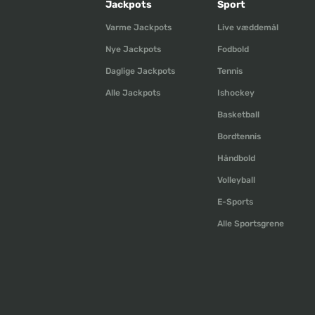
Jackpots
Sport
Varme Jackpots
Live væddemål
Nye Jackpots
Fodbold
Daglige Jackpots
Tennis
Alle Jackpots
Ishockey
Basketball
Bordtennis
Håndbold
Volleyball
E-Sports
Alle Sportsgrene