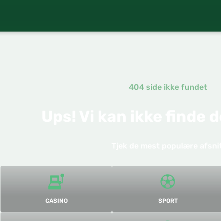
404 side ikke fundet
Ups! Vi kan ikke finde 
Tjek de mest populære afsnit
CASINO
SPORT