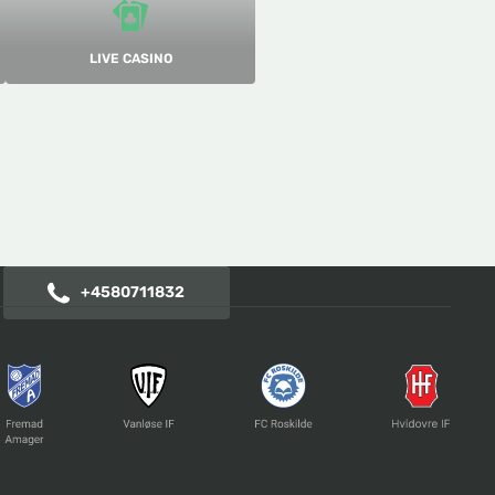
LIVE CASINO
+4580711832