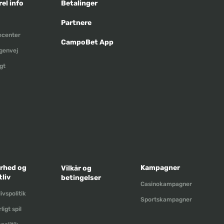
el info
Betalinger
Partnere
ecenter
CampoBet App
genvej
gt
erhed og
Kampagner
Vilkår og
tliv
betingelser
Casinokampagner
ivspolitik
Sportskampagner
ligt spil