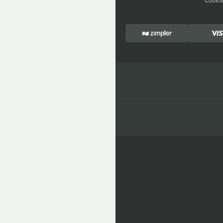
Cookie