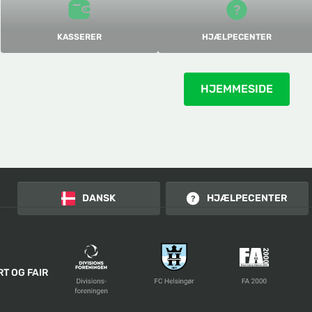
KASSERER
HJÆLPECENTER
HJEMMESIDE
DANSK
HJÆLPECENTER
T OG FAIR