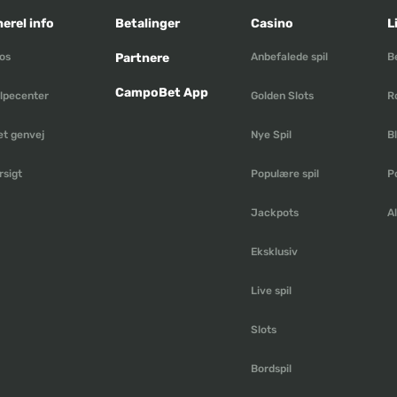
erel info
Betalinger
Casino
L
os
Partnere
Anbefalede spil
B
CampoBet App
lpecenter
Golden Slots
R
et genvej
Nye Spil
B
rsigt
Populære spil
P
Jackpots
Al
Eksklusiv
Live spil
Slots
Bordspil