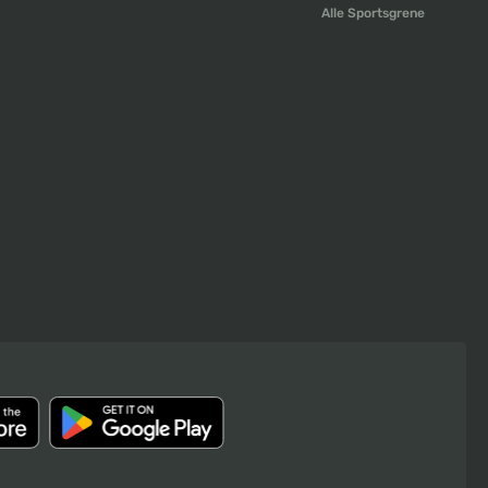
Alle Sportsgrene