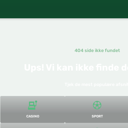
404 side ikke fundet
Ups! Vi kan ikke finde 
Tjek de mest populære afsnit
CASINO
SPORT