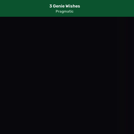
3 Genie Wishes
Pragmatic