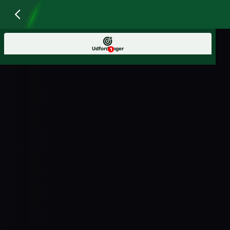
Udfordringer
1